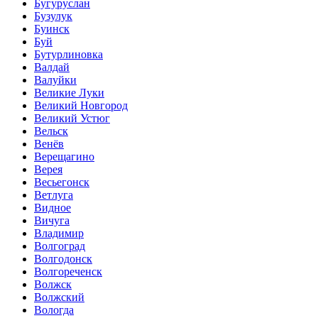
Бугуруслан
Бузулук
Буинск
Буй
Бутурлиновка
Валдай
Валуйки
Великие Луки
Великий Новгород
Великий Устюг
Вельск
Венёв
Верещагино
Верея
Весьегонск
Ветлуга
Видное
Вичуга
Владимир
Волгоград
Волгодонск
Волгореченск
Волжск
Волжский
Вологда