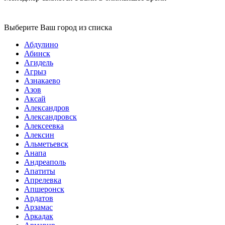
Выберите Ваш город из списка
Абдулино
Абинск
Агидель
Агрыз
Азнакаево
Азов
Аксай
Александров
Александровск
Алексеевка
Алексин
Альметьевск
Анапа
Андреаполь
Апатиты
Апрелевка
Апшеронск
Ардатов
Арзамас
Аркадак