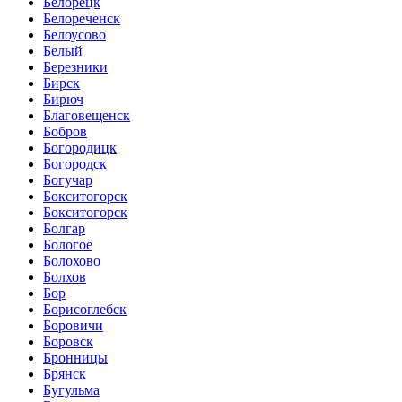
Белорецк
Белореченск
Белоусово
Белый
Березники
Бирск
Бирюч
Благовещенск
Бобров
Богородицк
Богородск
Богучар
Бокситогорск
Бокситогорск
Болгар
Бологое
Болохово
Болхов
Бор
Борисоглебск
Боровичи
Боровск
Бронницы
Брянск
Бугульма