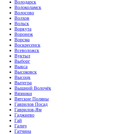
Володарск
Волоколамск
Волосово
Волхов
Вольск
Воркута
Воронеж
Ворсма
Воскресенск
Всеволожск
Вуктыл
Выборг
Выкса
Высоковск
Высоцк
Вытегра
Вышний Волочёк
Вязники
Вятские Поляны
Гаврилов Посад
Гаврилов-Ям
Гаджиево
Гай
Галич
Гатчина