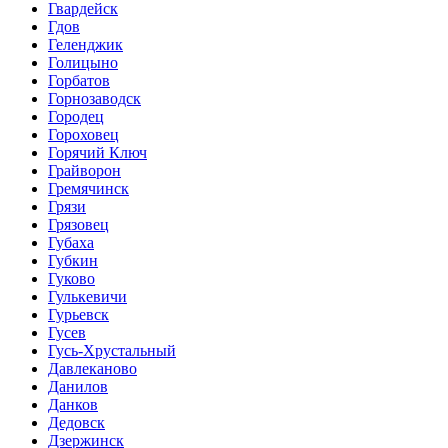
Гвардейск
Гдов
Геленджик
Голицыно
Горбатов
Горнозаводск
Городец
Гороховец
Горячий Ключ
Грайворон
Гремячинск
Грязи
Грязовец
Губаха
Губкин
Гуково
Гулькевичи
Гурьевск
Гусев
Гусь-Хрустальный
Давлеканово
Данилов
Данков
Дедовск
Дзержинск