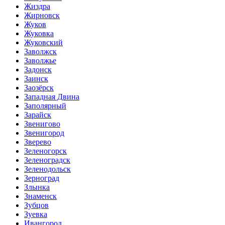
Жиздра
Жирновск
Жуков
Жуковка
Жуковский
Заволжск
Заволжье
Задонск
Заинск
Заозёрск
Западная Двина
Заполярный
Зарайск
Звенигово
Звенигород
Зверево
Зеленогорск
Зеленоградск
Зеленодольск
Зерноград
Злынка
Знаменск
Зубцов
Зуевка
Ивангород