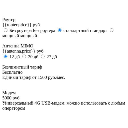
Роутер
{{router.price}} руб.
Без роутера
Без роутера
стандартный
стандарт
мощный
мощный
Антенна MIMO
{{antenna.price}} руб.
12 дб
20 дб
27 дб
Безлимитный тариф
Бесплатно
Единый тариф от 1500 руб./мес.
Модем
5000
руб.
Универсальный 4G USB-модем, можно использовать с любым
оператором