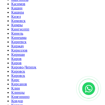
Касимов
Кашин
Кашира
Кизел
Кимовск
Кимры
Кингисепп
Кинель
Кинешма
Киреевск
Киржач
Кириллов
Кириши
Киров
Киров
Кирово-Чепецк
Кировск
Кировск
Кирс
Кирсанов
Клин
Клинцы
Княгинино
Ковдор