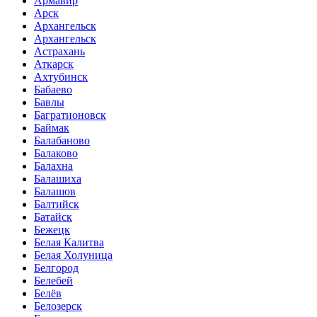
Армавир
Арск
Архангельск
Архангельск
Астрахань
Аткарск
Ахтубинск
Бабаево
Бавлы
Багратионовск
Баймак
Балабаново
Балаково
Балахна
Балашиха
Балашов
Балтийск
Батайск
Бежецк
Белая Калитва
Белая Холуница
Белгород
Белебей
Белёв
Белозерск