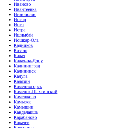
Иваново
Ивантеевка
Иннополис
Инсар
Инта
Истра
Ишимбай
Йошкар-Ола
Кадников
Казань
Калач
Калач-на-Дону
Калининград
Калининск
Калуга
Калязин
Каменногорск
Каменск-Шахтинский
Камешково
Камызяк
Камышин
Кандалакша
Карабаново
Карачев
Каргополь