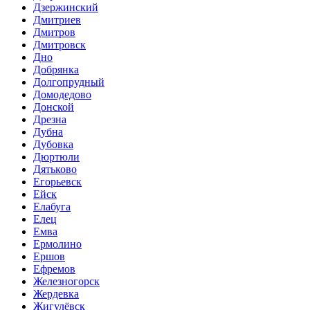
Дзержинский
Дмитриев
Дмитров
Дмитровск
Дно
Добрянка
Долгопрудный
Домодедово
Донской
Дрезна
Дубна
Дубовка
Дюртюли
Дятьково
Егорьевск
Ейск
Елабуга
Елец
Емва
Ермолино
Ершов
Ефремов
Железногорск
Жердевка
Жигулёвск